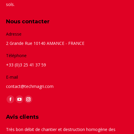
sols.
Nous contacter
Adresse
2 Grande Rue 10140 AMANCE - FRANCE
Téléphone
+33 (0)3 25 41 37 59
E-mail
contact@techmagri.com
Trouvez nous sur :
Facebook
YouTube
Instagram
page
page
page
Avis clients
opens
opens
opens
in
in
in
Très bon débit de chantier et destruction homogène des
Le 