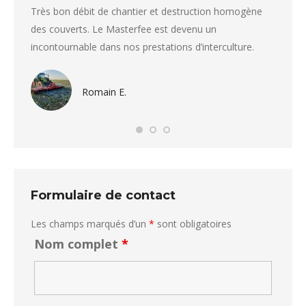
umage.
Très bon débit de chantier et destruction homogène
Le Cul
élange.
des couverts. Le Masterfee est devenu un
résidus
incontournable dans nos prestations d’interculture.
Beauco
Romain E.
Formulaire de contact
Les champs marqués d’un
*
sont obligatoires
Nom complet
*