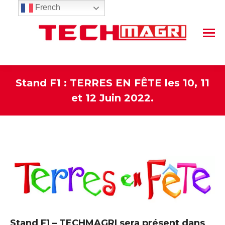
French
Stand F1 : TERRES EN FÊTE les 10, 11
et 12 Juin 2022.
Vous êtes ici :
Stand F1 – TECHMAGRI sera présent dans